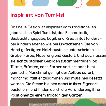
achtsamen
Gemeinschaft.«
Inspiriert von Tumi-Isi
Auszug aus unserem Rahmenkonzept
Das neue Design ist inspiriert vom traditionellen
japanischen Spiel Tumi-Isi, das Feinmotorik,
Beobachtungsgabe, Logik und Kreativität fördert –
bei Kindern ebenso wie bei Erwachsenen. Die von
Allgemeiner Kontakt
Hand gefertigten Holzbausteine unterscheiden sich in
Kontakt zum
Größe, Farbe, Maserung und Gestalt. Und doch lassen
sie sich zu stabilen Gebilden zusammenfügen: ob
Trägerverbund
Türme, Brücken, nach Farben sortiert oder bunt
Junikäfer
gemischt. Manchmal gelingt der Aufbau sofort,
manchmal fällt er zusammen und muss neu gesetzt
werden. Die Steine bleiben dabei in ihrer Eigenart
Hier sind alle Kontaktmöglichkeiten!
bestehen – und finden durch die Veränderung ihrer
Positionen zu einem tragfähigen Ganzen.