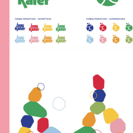
»Kinder, Familien und
Mitarbeitende erleben in
unseren Einrichtungen
Vielfalt, erfahren
Wertschätzung und
wachsen in einer