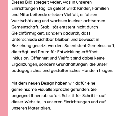
Junikäfer
Familien
Dieses Bild spiegelt wider, was in unseren
Einrichtungen täglich gelebt wird: Kinder, Familien
Über uns
Vormerkung & Platzvergabe
und Mitarbeitende erleben Vielfalt, erfahren
Leitbild
Infos & Formulare
Wertschätzung und wachsen in einer achtsamen
Gemeinschaft. Stabilität entsteht nicht durch
Pädagogik
Eingewöhnung & Übergänge
Gleichförmigkeit, sondern dadurch, dass
Qualität & Kinderschutz
Verpflegung
Unterschiede sichtbar bleiben und bewusst in
Elternbildung &
Beziehung gesetzt werden. So entsteht Gemeinschaft,
Netzwerke & Partner:innen
Elternberatung
die trägt und Raum für Entwicklung eröffnet.
Projekte & Zertifizierungen
Inklusion, Offenheit und Vielfalt sind dabei keine
KiTa-ABC
Ergänzungen, sondern Grundhaltungen, die unser
pädagogisches und gestalterisches Handeln tragen.
Kooperationen &
Karriere
Trägerschaft
Komm in unser Team
Mit dem neuen Design haben wir dafür eine
Für Unternehmen &
gemeinsame visuelle Sprache gefunden. Sie
Arbeiten bei Junikäfer
Arbeitgebende
begegnet Ihnen ab sofort Schritt für Schritt – auf
Direkt zu den
Für Städte & Kommunen
dieser Website, in unseren Einrichtungen und auf
Stellenangeboten
unseren Materialien.
Bauen & Entwickeln