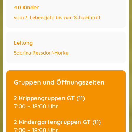
40 Kinder
vom 3. Lebensjahr bis zum Schuleintritt
Leitung
Sabrina Ressdorf-Horky
Gruppen und Öffnungszeiten
2 Krippengruppen GT (11)
7:00 – 18:00 Uhr
2 Kindergartengruppen GT (11)
7:00 – 18:00 Uhr