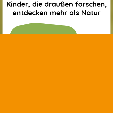
Kinder, die draußen forschen,
entdecken mehr als Natur
Sie entwickeln Ausdauer, Neugier und ein Gespür für
Zusammenhänge – Fähigkeiten, die weit über den
KiTa-Alltag hinaus tragen.
Die NaturKiTa Sternwald liegt unweit des
gleichnamigen Waldgebiets am Ortsrand von
Günterstal – idyllisch gelegen, gut erreichbar und